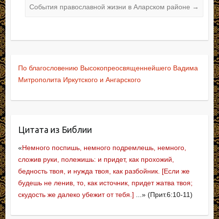
k
al
ni
События православной жизни в Аларском районе
→
ki
По благословению Высокопреосвященнейшего Вадима
Митрополита Иркутского и Ангарского
Цитата из Библии
«
Немного поспишь, немного подремлешь, немного,
сложив руки, полежишь:
и придет, как прохожий,
бедность твоя, и нужда твоя, как разбойник. [Если же
будешь не ленив, то, как источник, придет жатва твоя;
скудость же далеко убежит от тебя.]
...» (Прит.6:10-11)