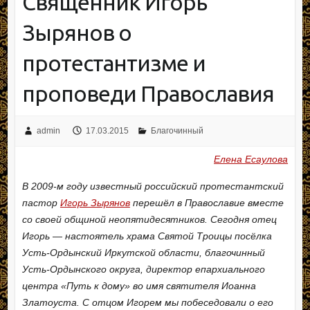
Священник Игорь
Зырянов о
протестантизме и
проповеди Православия
admin
17.03.2015
Благочинный
Елена Есаулова
В 2009-м году известный российский протестантский
пастор
Игорь Зырянов
перешёл в Православие вместе
со своей общиной неопятидесятников. Сегодня отец
Игорь — настоятель храма Святой Троицы посёлка
Усть-Ордынский Иркутской области, благочинный
Усть-Ордынского округа, директор епархиального
центра «Путь к дому» во имя святителя Иоанна
Златоуста. С отцом Игорем мы побеседовали о его