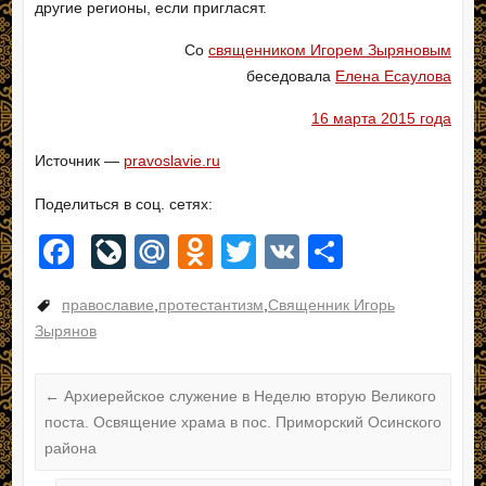
другие регионы, если пригласят.
Со
священником Игорем Зыряновым
беседовала
Елена Есаулова
16 марта 2015 года
Источник —
pravoslavie.ru
Поделиться в соц. сетях:
F
Li
M
O
T
V
О
a
v
ail
d
wi
K
тп
православие
,
протестантизм
,
Священник Игорь
c
e
.R
n
tt
р
Зырянов
e
J
u
o
er
а
b
o
kl
в
←
Архиерейское служение в Неделю вторую Великого
o
ur
a
и
поста. Освящение храма в пос. Приморский Осинского
района
o
n
ss
ть