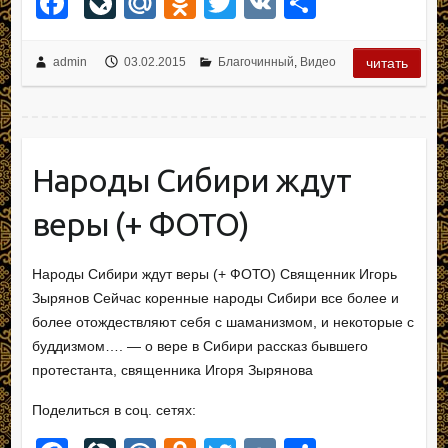
F
Li
M
O
T
V
О
a
v
ail
d
wi
K
тп
c
e
.R
n
tt
р
admin
03.02.2015
Благочинный
,
Видео
читать
e
J
u
o
er
а
b
o
kl
в
o
ur
a
и
Народы Сибири ждут
o
n
ss
ть
веры (+ ФОТО)
k
al
ni
ki
Народы Сибири ждут веры (+ ФОТО) Священник Игорь
Зырянов Сейчас коренные народы Сибири все более и
более отождествляют себя с шаманизмом, и некоторые с
буддизмом…. — о вере в Сибири рассказ бывшего
протестанта, священника Игоря Зырянова
Поделиться в соц. сетях: