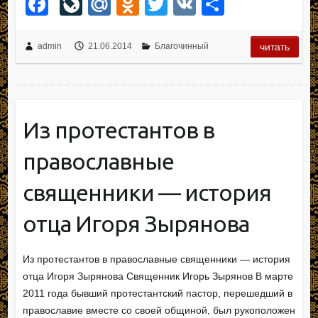
F
Li
M
O
T
V
О
a
v
ail
d
wi
K
тп
c
e
.R
n
tt
р
admin
21.06.2014
Благочинный
читать
e
J
u
o
er
а
b
o
kl
в
o
ur
a
и
Из протестантов в
o
n
ss
ть
православные
k
al
ni
ki
священники — история
отца Игоря Зырянова
Из протестантов в православные священники — история
отца Игоря Зырянова Священник Игорь Зырянов В марте
2011 года бывший протестантский пастор, перешедший в
православие вместе со своей общиной, был рукоположен