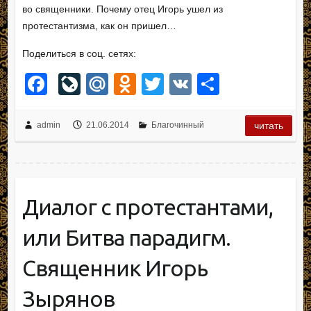
во священники. Почему отец Игорь ушел из
протестантизма, как он пришел…
Поделиться в соц. сетях:
F
Li
M
O
T
V
О
a
v
ail
d
wi
K
тп
c
e
.R
n
tt
р
admin
21.06.2014
Благочинный
читать
e
J
u
o
er
а
b
o
kl
в
o
ur
a
и
Диалог с протестантами,
o
n
ss
ть
или Битва парадигм.
k
al
ni
ki
Священник Игорь
Зырянов