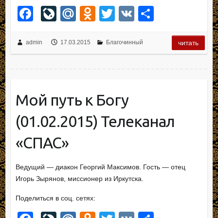
F
Li
M
O
T
V
О
a
v
ail
d
wi
K
тп
c
e
.R
n
tt
р
admin
17.03.2015
Благочинный
читать
e
J
u
o
er
а
b
o
kl
в
o
ur
a
и
Мой путь к Богу
o
n
ss
ть
(01.02.2015) Телеканал
k
al
ni
ki
«СПАС»
Ведущий — диакон Георгий Максимов. Гость — отец
Игорь Зырянов, миссионер из Иркутска.
Поделиться в соц. сетях: