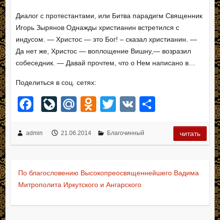
Диалог с протестантами, или Битва парадигм Священник
Игорь Зырянов Однажды христианин встретился с
индусом. — Христос — это Бог! – сказал христианин. —
Да нет же, Христос — воплощение Вишну,— возразил
собеседник. — Давай прочтем, что о Нем написано в…
Поделиться в соц. сетях:
F
Li
M
O
T
V
О
a
v
ail
d
wi
K
тп
c
e
.R
n
tt
р
admin
21.06.2014
Благочинный
читать
e
J
u
o
er
а
b
o
kl
в
По благословению Высокопреосвященнейшего Вадима
o
ur
a
и
Митрополита Иркутского и Ангарского
o
n
ss
ть
k
al
ni