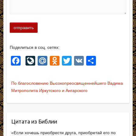
Поделиться в соц. сетях:
F
Li
M
O
T
V
О
a
v
ail
d
wi
K
тп
c
e
.R
n
tt
р
По благословению Высокопреосвященнейшего Вадима
e
J
u
o
er
а
Митрополита Иркутского и Ангарского
b
o
kl
в
o
ur
a
и
o
n
ss
ть
Цитата из Библии
k
al
ni
«Если хочешь приобрести друга, приобретай его по