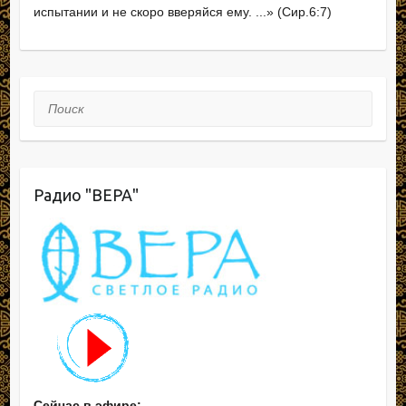
ki
испытании и не скоро вверяйся ему. ...» (Сир.6:7)
Поиск
Радио "ВЕРА"
Сейчас в эфире: