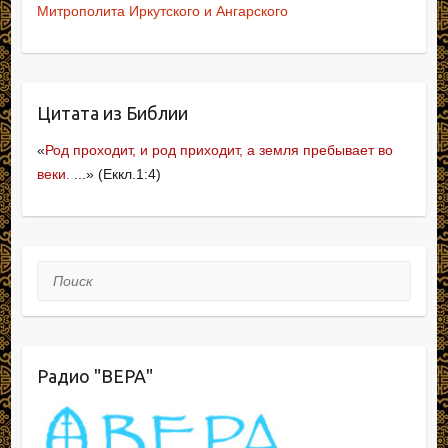
e
J
u
o
er
а
Митрополита Иркутского и Ангарского
b
o
kl
в
o
ur
a
и
o
n
ss
ть
Цитата из Библии
k
al
ni
«
Род проходит, и род приходит, а земля пребывает во
ki
веки.
...» (Еккл.1:4)
Поиск
Радио "ВЕРА"