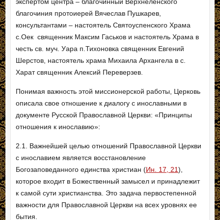
экспертом центра – благочинный Верхнеленского
благочиния протоиерей Вячеслав Пушкарев,
консультантами – настоятель Святоуспенского Храма
с.Оек священник Максим Гаськов и настоятель Храма в
честь св. муч. Уара п.Тихоновка священник Евгений
Шерстов, настоятель храма Михаила Архангела в с.
Харат священник Алексий Переверзев.
Понимая важность этой миссионерской работы, Церковь
описала свое отношение к диалогу с инославными в
документе Русской Православной Церкви: «Принципы
отношения к инославию»:
2.1. Важнейшей целью отношений Православной Церкви
с инославием является восстановление
Богозаповеданного единства христиан (
Ин. 17, 21
),
которое входит в Божественный замысел и принадлежит
к самой сути христианства. Это задача первостепенной
важности для Православной Церкви на всех уровнях ее
бытия.