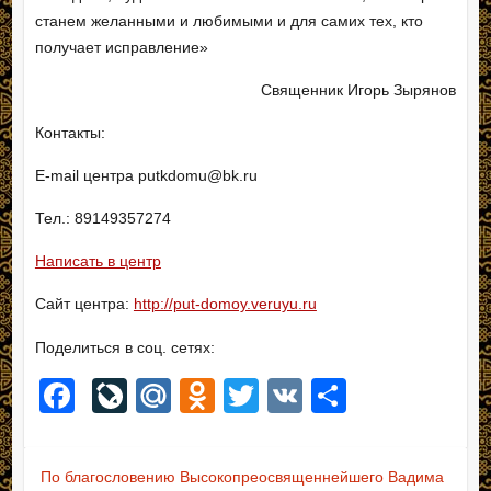
станем желанными и любимыми и для самих тех, кто
получает исправление»
Священник Игорь Зырянов
Контакты:
E-mail центра putkdomu@bk.ru
Тел.: 89149357274
Написать в центр
Сайт центра:
http://put-domoy.veruyu.ru
Поделиться в соц. сетях:
F
Li
M
O
T
V
О
a
v
ail
d
wi
K
тп
c
e
.R
n
tt
р
По благословению Высокопреосвященнейшего Вадима