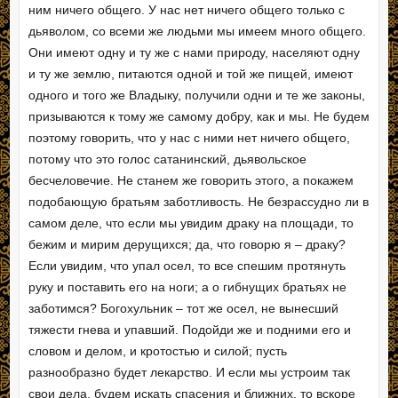
ним ничего общего. У нас нет ничего общего только с
дьяволом, со всеми же людьми мы имеем много общего.
Они имеют одну и ту же с нами природу, населяют одну
и ту же землю, питаются одной и той же пищей, имеют
одного и того же Владыку, получили одни и те же законы,
призываются к тому же самому добру, как и мы. Не будем
поэтому говорить, что у нас с ними нет ничего общего,
потому что это голос сатанинский, дьявольское
бесчеловечие. Не станем же говорить этого, а покажем
подобающую братьям заботливость. Не безрассудно ли в
самом деле, что если мы увидим драку на площади, то
бежим и мирим дерущихся; да, что говорю я – драку?
Если увидим, что упал осел, то все спешим протянуть
руку и поставить его на ноги; а о гибнущих братьях не
заботимся? Богохульник – тот же осел, не вынесший
тяжести гнева и упавший. Подойди же и подними его и
словом и делом, и кротостью и силой; пусть
разнообразно будет лекарство. И если мы устроим так
свои дела, будем искать спасения и ближних, то вскоре