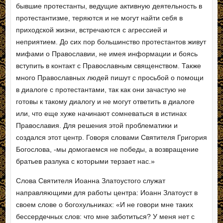
бывшие протестанты, ведущие активную деятельность в
протестантизме, теряются и не могут найти себя в
приходской жизни, встречаются с агрессией и
неприятием. До сих пор большинство протестантов живут
мифами о Православии, не имея информации и боясь
вступить в контакт с Православным священством. Также
много Православных людей пишут с просьбой о помощи
в диалоге с протестантами, так как они зачастую не
готовы к такому диалогу и не могут ответить в диалоге
или, что еще хуже начинают сомневаться в истинах
Православия. Для решения этой проблематики и
создался этот центр. Говоря словами Святителя Григория
Богослова, -мы домогаемся не победы, а возвращение
братьев разлука с которыми терзает нас.»
Слова Святителя Иоанна Златоустого служат
направляющими для работы центра: Иоанн Златоуст в
своем слове о богохульниках: «И не говори мне таких
бессердечных слов: что мне заботиться? У меня нет с