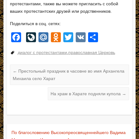
протестантами, также вы можете пригласить с собой
ваших протестантских друзей или родственников.
Поделиться в соц. сетях:
F
Li
M
O
T
V
О
a
v
ail
d
wi
K
тп
диалог с протестантами
,
православная Церковь
c
e
.R
n
tt
р
e
J
u
o
er
а
←
Престольный праздник в часовне во имя Архангела
b
o
kl
в
Михаила село Харат
o
ur
a
и
o
n
На храм в Харате подняли купола
ss
ть
→
k
al
ni
ki
По благословению Высокопреосвященнейшего Вадима