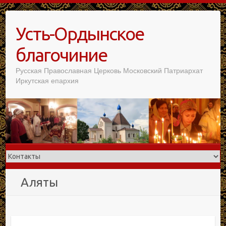
Усть-Ордынское
благочиние
Русская Православная Церковь Московский Патриархат
Иркутская епархия
Аляты