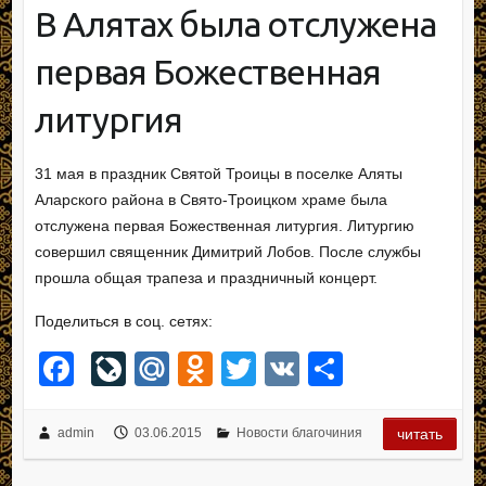
В Алятах была отслужена
первая Божественная
литургия
31 мая в праздник Святой Троицы в поселке Аляты
Аларского района в Свято-Троицком храме была
отслужена первая Божественная литургия. Литургию
совершил священник Димитрий Лобов. После службы
прошла общая трапеза и праздничный концерт.
Поделиться в соц. сетях:
F
Li
M
O
T
V
О
a
v
ail
d
wi
K
тп
c
e
.R
n
tt
р
admin
03.06.2015
Новости благочиния
читать
e
J
u
o
er
а