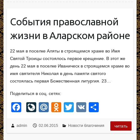
b
o
kl
в
o
ur
a
и
События православной
o
n
ss
ть
жизни в Аларском районе
k
al
ni
ki
22 мая в поселке Аляты в строящемся храме во Имя
Святой Троицы состоялось первое крещение. В этот же
день 22 мая в поселке Иваническ в строящемся храме во
имя святителя Николая в день памяти святого
состоялась первая Божественная литургия. 23…
Поделиться в соц. сетях:
F
Li
M
O
T
V
О
a
v
ail
d
wi
K
тп
c
e
.R
n
tt
р
admin
02.06.2015
Новости благочиния
читать
e
J
u
o
er
а