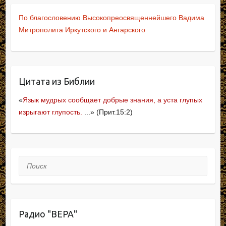
b
o
kl
в
По благословению Высокопреосвященнейшего Вадима
o
ur
a
и
Митрополита Иркутского и Ангарского
o
n
ss
ть
k
al
ni
ki
Цитата из Библии
«
Язык мудрых сообщает добрые знания, а уста глупых
изрыгают глупость.
...» (Прит.15:2)
Поиск
Радио "ВЕРА"